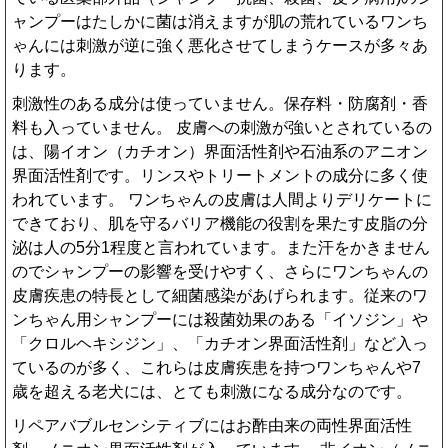
ャンプーはたしかに菌は消えますが肌の荒れているワンち
ゃんには刺激が逆に強く悪化させてしまうケースが多々あ
ります。
刺激性のある成分は使っていません。保存料・防腐剤・香
料も入っていません。 皮膚への刺激が強いとされているの
は、陽イオン（カチオン）界面活性剤や石油系のアニオン
界面活性剤です。リンスやトリートメントの成分に多く使
われています。 ワンちゃんの皮膚は人間よりデリケートに
できており、肌を守るバリア機能の役割を果たす皮脂の分
泌は人の5分1程度と言われています。また汗をかきません
のでシャンプーの影響を受けやすく、さらにワンちゃんの
皮膚疾患の特長として細菌感染があげられます。従来のワ
ンちゃん用シャンプーには殺菌効果のある「イソジン」や
「クロルヘキシジン」、「カチオン界面活性剤」など入っ
ているのが多く、これらは皮膚疾患を持つワンちゃんや7
歳を超える老犬には、とても刺激になる成分なのです。
リペアバブルセンシティブにはお酢由来の両性界面活性