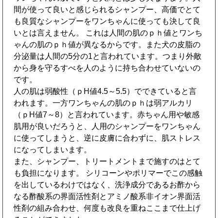
間が使って良いと感じられるシャンプー、高価でとて
も良質なシャンプーをワンちゃんに使っても決して良
いとは言えません。 これは人間の肌のｐｈ値とワンち
ゃんの肌のｐｈ値が異なるからです。また犬の皮脂の
分泌量は人間の5分の1と言われています。つまり外敵
から身を守るすべを人のように持ち合わせていないの
です。
人の肌は弱酸性（ｐH値4.5～5.5）でできていると言
われます。一方ワンちゃんの肌のｐｈは弱アルカリ
（ｐH値7～8）と言われています。赤ちゃん用や敏感
肌用が良いだろうと、人用のシャンプーをワンちゃん
に使ってしまうと、逆に皮膚に合わずに、肌ストレス
になってしまいます。
また、シャンプー、トリートメントまで施すのはとて
も負担になります。 シリコーンやポリマーでこの感触
を出しているわけではなく、洗浄成分であるお酢から
なる酢酸系の界面活性剤とアミノ酸系非イオン界面活
性剤の組み合わせ、何度も改良を重ねここまで仕上げ