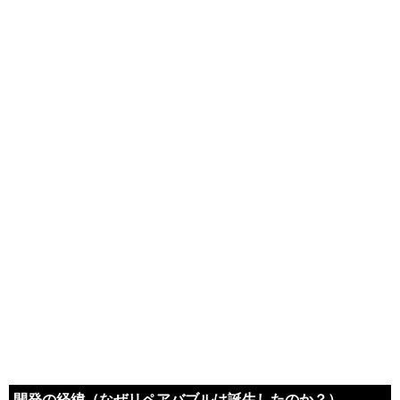
開発の経緯（なぜリペアバブルは誕生したのか？）