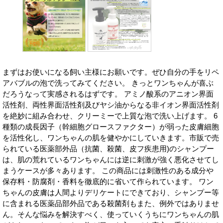
まずはお使いになる飼い主様にお願いです。ぜひ自分の手をリペ
アバブルの泡で洗ってみてください。 きっとワンちゃんが喜ぶ
だろうなって実感されるはずです。 アミノ酸系のアニオン界面
活性剤、両性界面活性剤及びヤシ油からなる非イオン界面活性剤
を絶妙に組み合わせ、クリーミーで上質な泡で洗い上げます。 6
種類の成長因子（幹細胞グロースファクター）が弱った皮膚細胞
を活性化し、ワンちゃんの肌を健やかにしていきます。市販で売
られている医薬部外品（抗菌、殺菌、皮フ疾患用)のシャンプー
は、肌の荒れているワンちゃんには逆に刺激が強く悪化させてし
まうケースが多々あります。 この商品には刺激性のある成分や
保存料・防腐剤・香料を徹底的に省いて作られています。 ワン
ちゃんの皮膚は人間よりデリケートにできており、シャンプー等
に含まれる医薬品部外品である殺菌剤もまた、例外ではありませ
ん。そんな悩みを解決すべく、使っていくうちにワンちゃんの肌