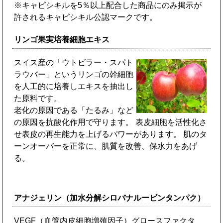
※キャピシキルを5％以上配合した商品にのみ掲示が
許されるキャピシキル公認マークです。
リンゴ果実培養細胞エキス
スイス産の「ウトビラー・スパト
ラウバー」というリンゴの幹細胞
を人工的に培養しエキスを抽出し
た原料です。
老化の原因である「たるみ」など
の原因を抗酸化作用で守ります。 表皮細胞を活性化さ
せ表皮の再生能力を上げるパワーがあります。 肌のタ
ーンオーバーを正常に、肌質を改善、保水力をあげ
る。
アナジェリン（加水分解シロバナルービンタンパク）
VEGF（血管内皮細胞増殖因子）グロースファクタ