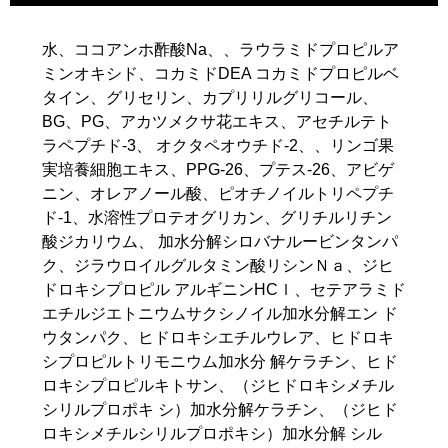
水、ココアンホ酢酸Na、、ラウラミドプロピルア
ミンオキシド、コカミドDEA コカミドプロピルベ
タイン、グリセリン、カプリリルグリコール、
BG、PG、アカツメクサ花エキス、アセチルテト
ラペプチド-3、 オクタペオウチド-2、、リンゴ果
実培養細胞エキス、PPG-26、プテス-26、アビゲ
ニン、オレアノール酸、ピオチノイルトリペプチ
ド-1、水溶性プロテオグリカン、グリチルリチン
酸ジカリウム、 加水分解シロバナルービンタンパ
ク、ジラウロイルグルタミン酸リシンＮａ、ジヒ
ドロキシプロピル アルギニンHCｌ、セテアラミド
エチルジエトニウムサクシノイル加水分解エン ド
ウタンパク、ヒドロキシエチルウレア、ヒドロキ
シプロピルトリモニウム加水分 解ケラチン、ヒド
ロキシプロピルキトサン、（ジヒドロキシメチル
シリルプロポキ シ）加水分解ケラチン、（ジヒド
ロキシメチルシリルプロポキシ）加水分解 シル