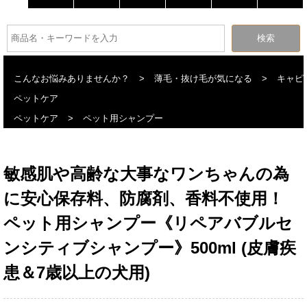
こんなお悩みありませんか？
>
薄毛・抜け毛が気になる
>
キャピ
ペットケア
ペットケア
>
ペット用シャンプー
敏感肌や高齢な大事なワンちゃんの為
に安心保存料、防腐剤、香料不使用！
ペット用シャンプー《リペアバブルセ
ンシティブシャンプー》500ml (皮膚疾
患＆7歳以上の犬用)