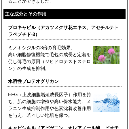
ることができました。
主な成分とその作用
プロキャピル（アカツメクサ花エキス、アセチルテト
ラペプチド-3）
ミノキシジルの3倍の育毛効果。
高い細胞修復機能で毛包の成長と定着を
促し薄毛の原因（ジヒドロテストステロ
ン）の生成を抑制。
水溶性プロテオグリカン
EFG（上皮細胞増殖成長因子）作用を持
ち、肌の細胞の増殖や高い保水能力、メ
ラニン生成抑制作用や色素沈着改善作用
を与え、若々しい地肌を保つ。
キャピシキル（アピゲニン、オレアノール酸、ビオチ